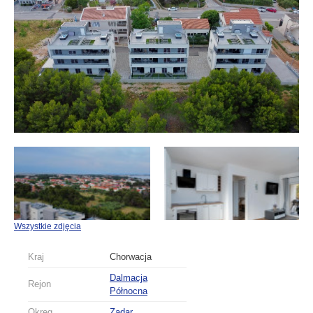
Wszystkie zdjęcia
Kraj
Chorwacja
Dalmacja
Rejon
Północna
Okręg
Zadar