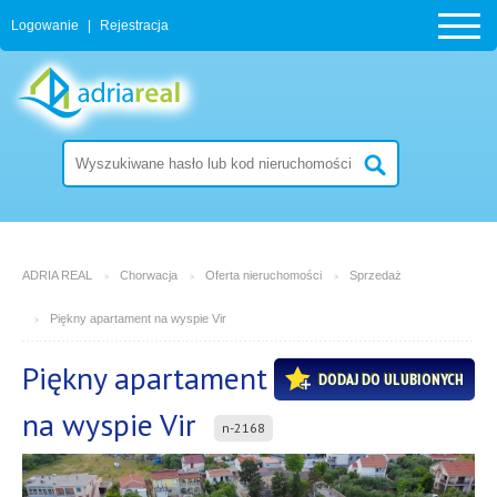
Logowanie
|
Rejestracja
ADRIA REAL
Chorwacja
Oferta nieruchomości
Sprzedaż
Piękny apartament na wyspie Vir
Piękny apartament
DODAJ DO ULUBIONYCH
na wyspie Vir
n-2168