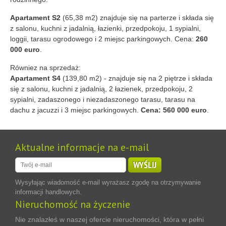
Apartament S2
(65,38 m2) znajduje się na parterze i składa się
z salonu, kuchni z jadalnią, łazienki, przedpokoju, 1 sypialni,
loggii, tarasu ogrodowego i 2 miejsc parkingowych. Cena:
260
000 euro
.
Równiez na sprzedaż:
Apartament S4
(139,80 m2) - znajduje się na 2 piętrze i składa
się z salonu, kuchni z jadalnią, 2 łazienek, przedpokoju, 2
sypialni, zadaszonego i niezadaszonego tarasu, tarasu na
dachu z jacuzzi i 3 miejsc parkingowych.
Cena: 560 000 euro
.
Aktualne informacje na e-mail
WYŚLIJ
Wysyłając wiadomość e-mail wyrażasz zgodę na otrzymywanie
informacji handlowych.
Nieruchomość na życzenie
Nie znalazłeś w naszej ofercie nieruchomości, która w pełni