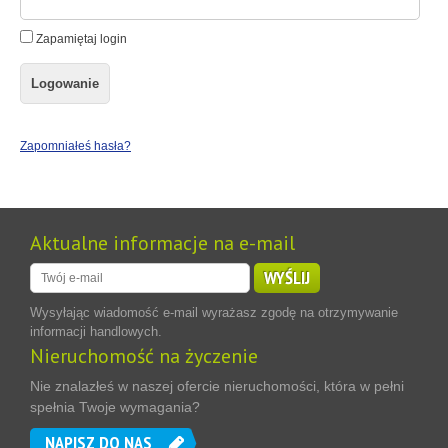
Zapamiętaj login
Logowanie
Zapomniałeś hasła?
Aktualne informacje na e-mail
WYŚLIJ
Wysyłając wiadomość e-mail wyrażasz zgodę na otrzymywanie
informacji handlowych.
Nieruchomość na życzenie
Nie znalazłeś w naszej ofercie nieruchomości, która w pełni
spełnia Twoje wymagania?
NAPISZ DO NAS