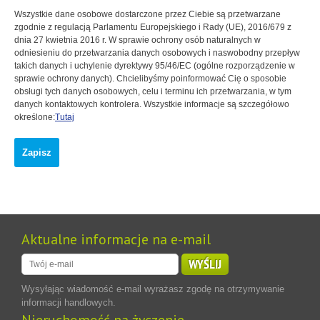
Wszystkie dane osobowe dostarczone przez Ciebie są przetwarzane
zgodnie z regulacją Parlamentu Europejskiego i Rady (UE), 2016/679 z
dnia 27 kwietnia 2016 r. W sprawie ochrony osób naturalnych w
odniesieniu do przetwarzania danych osobowych i naswobodny przepływ
takich danych i uchylenie dyrektywy 95/46/EC (ogólne rozporządzenie w
sprawie ochrony danych). Chcielibyśmy poinformować Cię o sposobie
obsługi tych danych osobowych, celu i terminu ich przetwarzania, w tym
danych kontaktowych kontrolera. Wszystkie informacje są szczegółowo
określone:
Tutaj
Zapisz
Aktualne informacje na e-mail
WYŚLIJ
Wysyłając wiadomość e-mail wyrażasz zgodę na otrzymywanie
informacji handlowych.