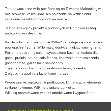
Te 4 nowoczesne wille położone są na Riwierze Makarskiej w
miejscowości Veliko Brdo. Ich położenie na wzniesieniu
zapewnia niezakłócony widok na morze.
Jest to atrakcyjny projekt 4 podobnych willi o nowoczesnej
architekturze i designie.
Każda willa ma powierzchnię 350m2 i znajduje się na działce o
powierzchni 420m2. Wille mają identyczny układ wewnętrzny.
Parter: przestronny salon, wyposażona kuchnia, toaleta dla
gości, pralnia, sauna, sala fitness, kotłownia, pomieszczenia
gospodarcze, garaż na 2 samochody.
1 piętro: salon, kuchnia, przestronny taras, łazienka.
2 piętro: 4 sypialnie z łazienkami i tarasem.
Wyposażenie: ogrzewanie podłogowe, klimatyzacja, elementy
szklane i okienne, WIFI, drewniany parkiet ...
Wille są sprzedawane w pełni umeblowane i wyposażone.
Aktualne informacje na e-mail