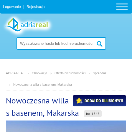
Logowanie
|
Rejestracja
ADRIA REAL
Chorwacja
Oferta nieruchomości
Sprzedaż
Nowoczesna willa s basenem, Makarska
Nowoczesna willa
DODAJ DO ULUBIONYCH
s basenem, Makarska
iro-1648