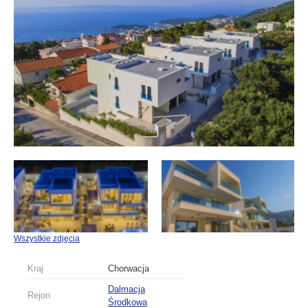
Wszystkie zdjęcia
Kraj
Chorwacja
Dalmacja
Rejon
Środkowa