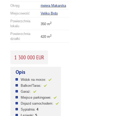
Okręg
riwiera Makarska
Miejscowość
Veliko Brdo
Powierzchnia
2
350 m
lokalu
Powierzchnia
2
420 m
działki
1 300 000 EUR
Opis
Widok na morze:
Balkon/Taras:
Garaż:
Miejsce parkingowe:
Dojazd samochodem:
Sypialnia:
4
Łazienki:
5