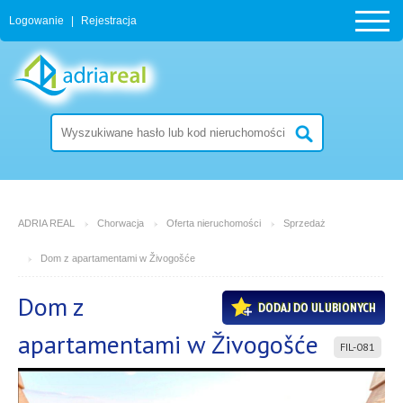
Logowanie
|
Rejestracja
ADRIA REAL
Chorwacja
Oferta nieruchomości
Sprzedaż
Dom z apartamentami w Živogošće
Dom z
DODAJ DO ULUBIONYCH
apartamentami w Živogošće
FIL-081