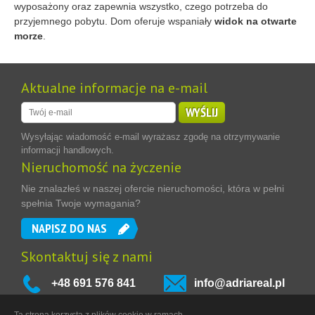
wyposażony oraz zapewnia wszystko, czego potrzeba do
przyjemnego pobytu. Dom oferuje wspaniały
widok na otwarte
morze
.
Aktualne informacje na e-mail
WYŚLIJ
Wysyłając wiadomość e-mail wyrażasz zgodę na otrzymywanie
informacji handlowych.
Nieruchomość na życzenie
Nie znalazłeś w naszej ofercie nieruchomości, która w pełni
spełnia Twoje wymagania?
NAPISZ DO NAS
Skontaktuj się z nami
+48 691 576 841
info@adriareal.pl