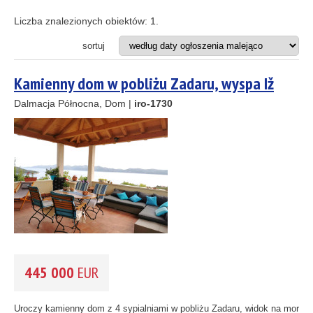
Apartament
8
Apartamentowiec
Liczba znalezionych obiektów:
1
.
Dom
Działka budowlana
sortuj
Hotel
2
Projekt inwestycyjny
Kamienny dom w pobliżu Zadaru, wyspa Iž
Restauracja
10
Dalmacja Północna, Dom |
iro-1730
33
2
ODLEGŁOŚĆ OD MORZA DO
(m)
11
m
2
3
REJON
(możesz wybrać więcej opcji)
1
2
Istria
(3)
Kvarner
(8)
Dalmacja Północna
(37)
Dalmacja Środkowa
(55)
445 000
EUR
Dalmacja Południowa
(6)
CENA
(wybierz zakres)
Uroczy kamienny dom z 4 sypialniami w pobliżu Zadaru, widok na morze,