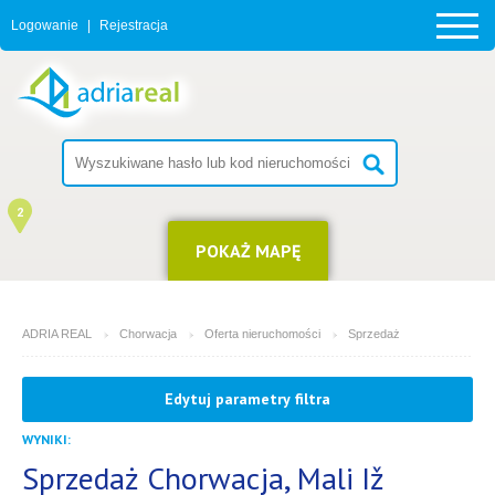
Logowanie
|
Rejestracja
2
POKAŻ MAPĘ
ADRIA REAL
Chorwacja
Oferta nieruchomości
Sprzedaż
MIEJSCOWOŚĆ
Edytuj parametry filtra
Mali Iž
WYNIKI:
4
14
RODZAJ
(możesz wybrać więcej opcji)
Sprzedaż Chorwacja, Mali Iž