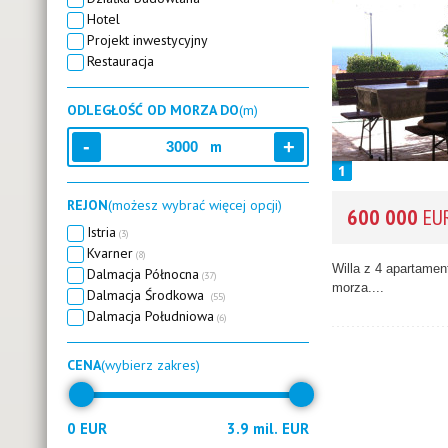
Hotel
Projekt inwestycyjny
Restauracja
ODLEGŁOŚĆ OD MORZA DO
(m)
m
REJON
(możesz wybrać więcej opcji)
600 000
EU
Istria
(3)
Kvarner
(8)
Willa z 4 apartamen
Dalmacja Północna
(37)
morza....
Dalmacja Środkowa
(55)
Dalmacja Południowa
(6)
CENA
(wybierz zakres)