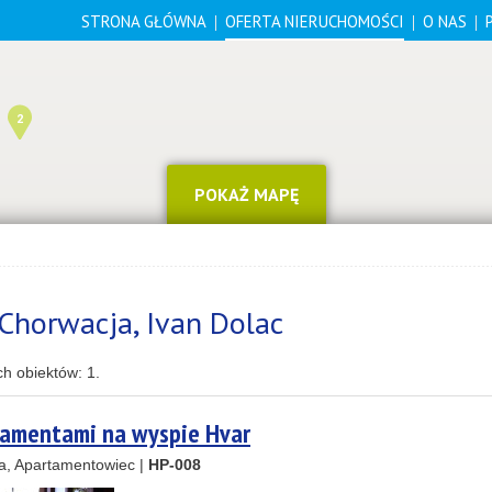
STRONA GŁÓWNA
OFERTA NIERUCHOMOŚCI
O NAS
2
POKAŻ MAPĘ
Chorwacja, Ivan Dolac
4
14
ch obiektów:
1
.
8
tamentami na wyspie Hvar
a, Apartamentowiec |
HP-008