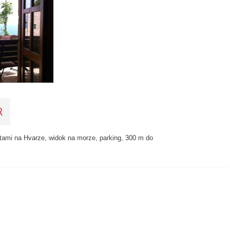
2
10
33
2
11
2
3
1
2
R
tami na Hvarze, widok na morze, parking, 300 m do