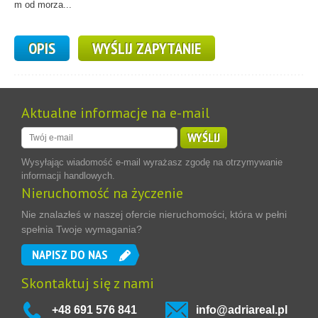
m od morza...
OPIS
WYŚLIJ ZAPYTANIE
Aktualne informacje na e-mail
WYŚLIJ
Wysyłając wiadomość e-mail wyrażasz zgodę na otrzymywanie
informacji handlowych.
Nieruchomość na życzenie
Nie znalazłeś w naszej ofercie nieruchomości, która w pełni
spełnia Twoje wymagania?
NAPISZ DO NAS
Skontaktuj się z nami
+48 691 576 841
info@adriareal.pl