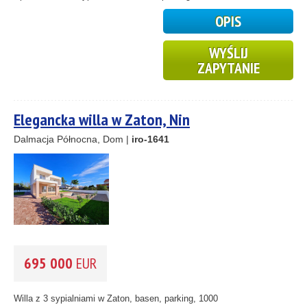
1
2
OPIS
WYŚLIJ
ZAPYTANIE
Elegancka willa w Zaton, Nin
Dalmacja Północna, Dom |
iro-1641
695 000
EUR
Willa z 3 sypialniami w Zaton, basen, parking, 1000