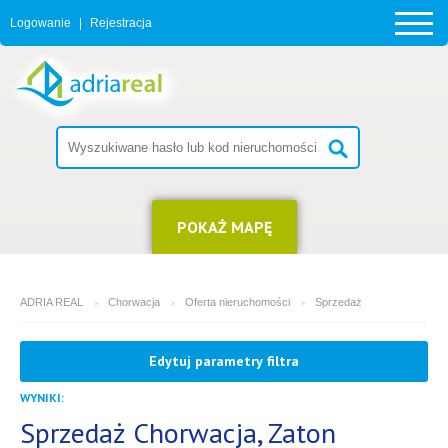
Logowanie
|
Rejestracja
POKAŻ MAPĘ
ADRIA REAL
Chorwacja
Oferta nieruchomości
Sprzedaż
MIEJSCOWOŚĆ
Edytuj parametry filtra
2
Zaton
WYNIKI:
RODZAJ
(możesz wybrać więcej opcji)
Sprzedaż Chorwacja, Zaton