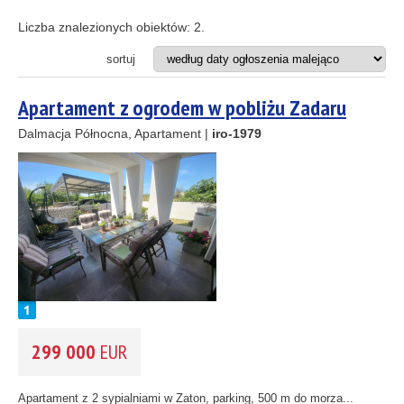
Apartament
Apartamentowiec
Liczba znalezionych obiektów:
2
.
Dom
Działka budowlana
sortuj
Hotel
Projekt inwestycyjny
Apartament z ogrodem w pobliżu Zadaru
Restauracja
4
14
Dalmacja Północna, Apartament |
iro-1979
ODLEGŁOŚĆ OD MORZA DO
(m)
8
m
2
REJON
(możesz wybrać więcej opcji)
Istria
(3)
10
Kvarner
(8)
33
2
Dalmacja Północna
(37)
11
Dalmacja Środkowa
(55)
299 000
EUR
Dalmacja Południowa
(6)
2
3
CENA
(wybierz zakres)
Apartament z 2 sypialniami w Zaton, parking, 500 m do morza...