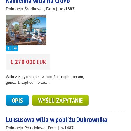
Kamienna willa na Čiovo
Dalmacja Środkowa , Dom |
iro-1397
1 270 000
EUR
Willa z 5 sypialniami w pobliżu Trogiru, basen,
garaż, 1 rząd od morza....
OPIS
WYŚLIJ ZAPYTANIE
Luksusowa willa w pobliżu Dubrownika
Dalmacja Południowa, Dom |
n-1487