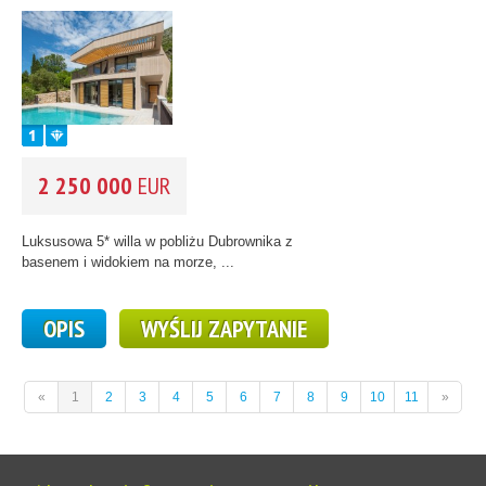
2 250 000
EUR
Luksusowa 5* willa w pobliżu Dubrownika z
basenem i widokiem na morze, ...
OPIS
WYŚLIJ ZAPYTANIE
«
1
2
3
4
5
6
7
8
9
10
11
»