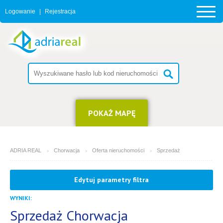
Logowanie
|
Rejestracja
POKAŻ MAPĘ
ADRIA REAL
Chorwacja
Oferta nieruchomości
Sprzedaż
RODZAJ
(możesz wybrać więcej opcji)
Edytuj parametry filtra
Apartament
Apartamentowiec
WYNIKI:
Dom
Sprzedaż Chorwacja
Działka budowlana