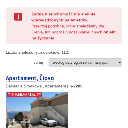
Hotel
Projekt inwestycyjny
Restauracja
Żadna nieruchomość nie spełnia
wprowadzonych parametrów.
Przejrzyj podobne, które znaleźliśmy dla
ODLEGŁOŚĆ OD MORZA DO
(m)
Ciebie, lub poproś o poszukanie innych
obiekt
na życzenie
.
m
Liczba znalezionych obiektów:
112
.
REJON
(możesz wybrać więcej opcji)
sortuj
Istria
(3)
Kvarner
(8)
Apartament, Čiovo
Dalmacja Północna
(37)
Dalmacja Środkowa
(55)
Dalmacja Środkowa , Apartament |
n-2200
Dalmacja Południowa
(6)
TIP JADRAN REALITY
CENA
(wybierz zakres)