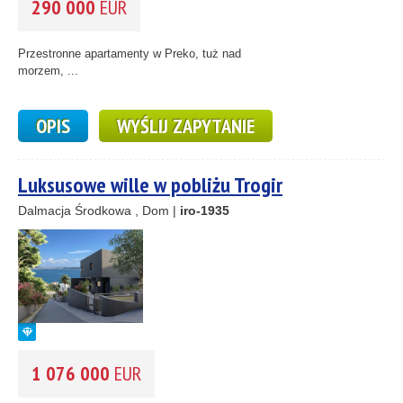
290 000
EUR
Przestronne apartamenty w Preko, tuż nad
morzem, ...
4
14
OPIS
WYŚLIJ ZAPYTANIE
8
Luksusowe wille w pobliżu Trogir
2
Dalmacja Środkowa , Dom |
iro-1935
10
33
2
11
2
3
1
1 076 000
EUR
2