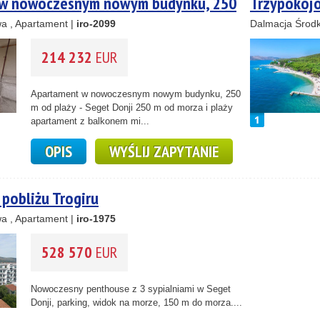
w nowoczesnym nowym budynku, 250
Trzypokoj
Seget Donji
a , Apartament |
iro-2099
budynku, 2
Dalmacja Środk
214 232
EUR
Apartament w nowoczesnym nowym budynku, 250
m od plaży - Seget Donji 250 m od morza i plaży
apartament z balkonem mi...
OPIS
WYŚLIJ ZAPYTANIE
pobliżu Trogiru
a , Apartament |
iro-1975
528 570
EUR
Nowoczesny penthouse z 3 sypialniami w Seget
Donji, parking, widok na morze, 150 m do morza....