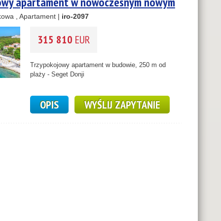
owy apartament w nowoczesnym nowym
50 m od plaży - Seget Donji
owa , Apartament |
iro-2097
315 810
EUR
Trzypokojowy apartament w budowie, 250 m od
plaży - Seget Donji
OPIS
WYŚLIJ ZAPYTANIE