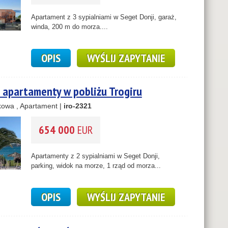
Apartament z 3 sypialniami w Seget Donji, garaż,
winda, 200 m do morza....
OPIS
WYŚLIJ ZAPYTANIE
2
apartamenty w pobliżu Trogiru
owa , Apartament |
iro-2321
654 000
EUR
2
Apartamenty z 2 sypialniami w Seget Donji,
parking, widok na morze, 1 rząd od morza...
OPIS
WYŚLIJ ZAPYTANIE