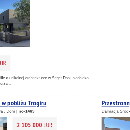
2
UR
le o unikalnej architekturze w Seget Donji niedaleko
orza...
4
14
 w pobliżu Trogiru
Przestronn
8
a , Dom |
iro-1463
Dalmacja Środk
2 105 000
EUR
2