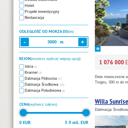
Hotel
2
Projekt inwestycyjny
Restauracja
8
1
ODLEGŁOŚĆ OD MORZA DO
(m)
m
REJON
(możesz wybrać więcej opcji)
1 076 000
E
3
Istria
(3)
Kvarner
(8)
Dwie nowoczesne wil
Dalmacja Północna
(37)
Trogiru, 300 m do m
Dalmacja Środkowa
(55)
Dalmacja Południowa
(6)
Willa Sunrise
CENA
(wybierz zakres)
Dalmacja Środkow