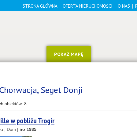
STRONA GŁÓWNA
OFERTA NIERUCHOMOŚCI
O NAS
POKAŻ MAPĘ
Chorwacja, Seget Donji
ch obiektów:
8
.
lle w pobliżu Trogir
a , Dom |
iro-1935