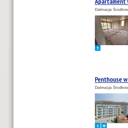
Apartament 
m od plaży - 
Dalmacja Środkow
Penthouse w 
Dalmacja Środkow