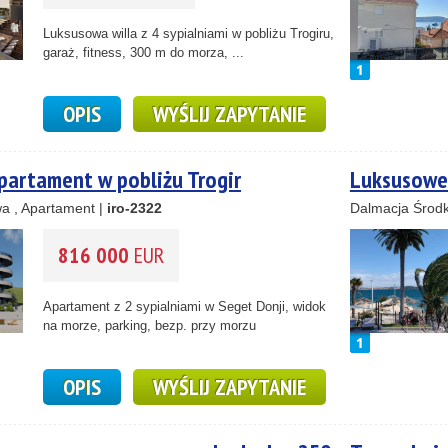
10
Luksusowa willa z 4 sypialniami w pobliżu Trogiru,
33
2
garaż, fitness, 300 m do morza, ...
11
OPIS
WYŚLIJ ZAPYTANIE
2
3
1
artament w pobliżu Trogir
Luksusowe 
2
a , Apartament |
iro-2322
Dalmacja Środk
816 000
EUR
Apartament z 2 sypialniami w Seget Donji, widok
na morze, parking, bezp. przy morzu
OPIS
WYŚLIJ ZAPYTANIE