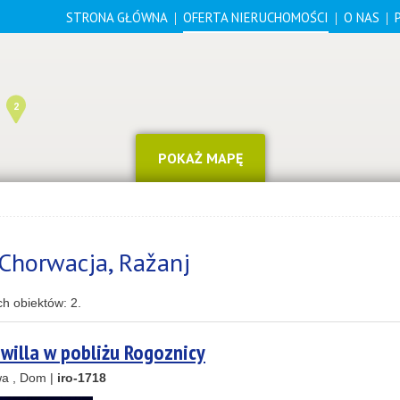
STRONA GŁÓWNA
OFERTA NIERUCHOMOŚCI
O NAS
2
POKAŻ MAPĘ
Chorwacja, Ražanj
4
14
ch obiektów:
2
.
illa w pobliżu Rogoznicy
8
a , Dom |
iro-1718