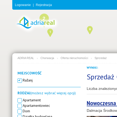
Logowanie
|
Rejestracja
2
8
1
ADRIA REAL
Chorwacja
Oferta nieruchomości
Sprzedaż
WYNIKI:
3
MIEJSCOWOŚĆ
Sprzedaż 
Ražanj
Liczba znaleziony
RODZAJ
(możesz wybrać więcej opcji)
Apartament
Nowoczesna w
Apartamentowiec
Dalmacja Środkow
Dom
Działka budowlana