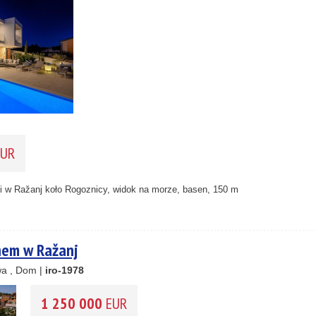
2
10
33
2
11
2
3
1
UR
2
mi w Ražanj koło Rogoznicy, widok na morze, basen, 150 m
nem w Ražanj
a , Dom |
iro-1978
1 250 000
EUR