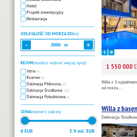
Hotel
Projekt inwestycyjny
Restauracja
ODLEGŁOŚĆ OD MORZA DO
(m)
m
REJON
(możesz wybrać więcej opcji)
1 550 000
E
Istria
(3)
Kvarner
(8)
Willa z 3 sypialnia
Dalmacja Północna
(37)
od morza....
Dalmacja Środkowa
(55)
Dalmacja Południowa
(6)
Willa z base
CENA
(wybierz zakres)
Dalmacja Środkow