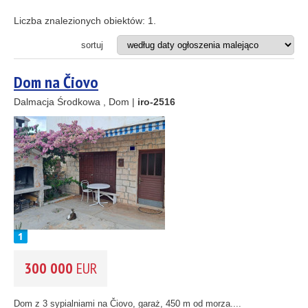
Apartament
8
Apartamentowiec
Liczba znalezionych obiektów:
1
.
Dom
Działka budowlana
sortuj
2
Hotel
Projekt inwestycyjny
Dom na Čiovo
Restauracja
10
33
Dalmacja Środkowa , Dom |
iro-2516
2
ODLEGŁOŚĆ OD MORZA DO
(m)
11
m
2
3
1
REJON
(możesz wybrać więcej opcji)
2
Istria
(3)
Kvarner
(8)
Dalmacja Północna
(37)
Dalmacja Środkowa
(55)
300 000
EUR
Dalmacja Południowa
(6)
CENA
(wybierz zakres)
Dom z 3 sypialniami na Čiovo, garaż, 450 m od morza....